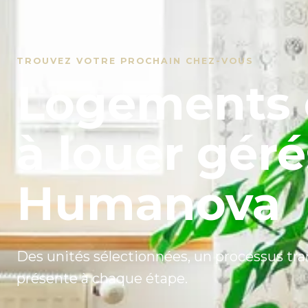
TROUVEZ VOTRE PROCHAIN CHEZ-VOUS
Logements 
à louer géré
Humanova
Des unités sélectionnées, un processus tr
présente à chaque étape.